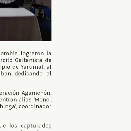
olombia lograron la
cito Gaitanista de
ipio de Yarumal, al
aban dedicando al
peración Agamenón,
ntran alias 'Mono',
Chinga', coordinador
ue los capturados